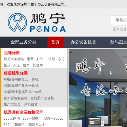
嗨，欢迎来到深圳市鹏宁办公设备有限公司。
黑白复合
全部业务分类
首页
办公设备租售
数码图
品牌分类
柯尼卡美能达
惠普（HP）
佳能
东芝
施乐
东芝
耐力
其他类
租赁机型分类
A3幅面黑白复合一体机
A3幅面彩色复合一体机
A4幅面小型桌面式一体机
全新彩色复合机
全新黑白复合机
生产型复合一体机租赁
机器月租金及价格区间
350元以内
350—500元
500—800元
800—1500元
1500元以上