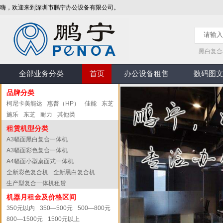
嗨，欢迎来到深圳市鹏宁办公设备有限公司。
黑白复合
全部业务分类
首页
办公设备租售
数码图
品牌分类
柯尼卡美能达
惠普（HP）
佳能
东芝
施乐
东芝
耐力
其他类
租赁机型分类
A3幅面黑白复合一体机
A3幅面彩色复合一体机
A4幅面小型桌面式一体机
全新彩色复合机
全新黑白复合机
生产型复合一体机租赁
机器月租金及价格区间
350元以内
350—500元
500—800元
800—1500元
1500元以上