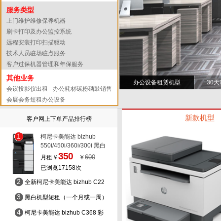
服务类型
上门维护维修保养机器
刷卡打印及办公监控系统
远程安装打印扫描驱动
技术人员驻场驻点服务
客户过保机器管理和年保服务
其他业务
办公设备租赁机型
30
会议投影仪出租
办公耗材碳粉硒鼓销售
会展会务短租办公设备
新款机型
客户网上下单产品排行榜
1
柯尼卡美能达 bizhub
550i/450i/360i/300i 黑白
打印/黑白复印/彩色扫描
350
600
月租￥
￥
已浏览17158次
2
全新柯尼卡美能达 bizhub C226 彩色打印/彩色复印/彩色扫描
3
黑白机型短租（一个月或一周）：柯尼卡美能达 bizhub 454 黑白打印/黑
4
柯尼卡美能达 bizhub C368 彩色打印/彩色复印/彩色扫描