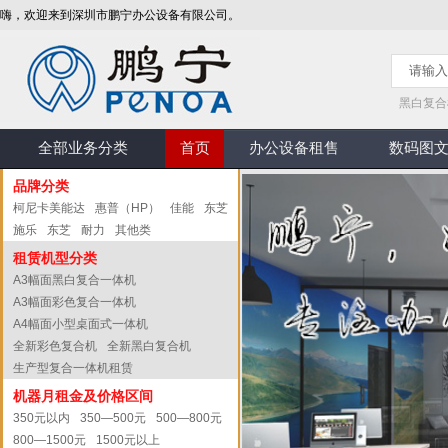
嗨，欢迎来到深圳市鹏宁办公设备有限公司。
黑白复合
全部业务分类
首页
办公设备租售
数码图
品牌分类
柯尼卡美能达
惠普（HP）
佳能
东芝
施乐
东芝
耐力
其他类
租赁机型分类
A3幅面黑白复合一体机
A3幅面彩色复合一体机
A4幅面小型桌面式一体机
全新彩色复合机
全新黑白复合机
生产型复合一体机租赁
机器月租金及价格区间
350元以内
350—500元
500—800元
800—1500元
1500元以上